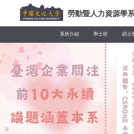
跳
到
勞動暨人力資源學
主
要
內
系所介紹
學士班
碩士
容
區