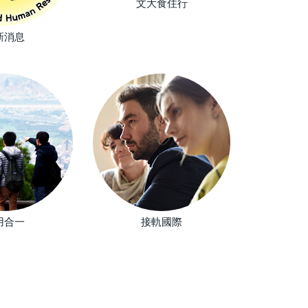
文大食住行
新消息
大學多元入
用合一
接軌國際
系