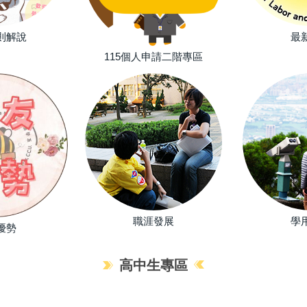
則解說
最
115個人申請二階專區
職涯發展
學
優勢
高中生專區