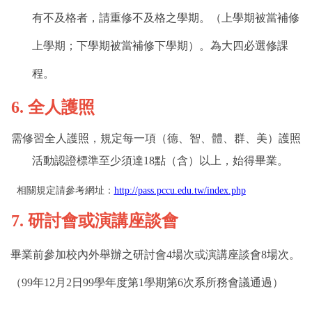
有不及格者，請重修不及格之學期。（上學期被當補修
上學期；下學期被當補修下學期）。為大四必選修課
程。
6.
全人護照
需修習全人護照，規定每一項（德、智、體、群、美）護照
活動認證標準至少須達
18
點（含）以上，始得畢業。
相關規定請參考網址：
http://pass.pccu.edu.tw/index.php
7.
研討會或演講座談會
畢業前參加校內外舉辦之研討會
4
場次或演講座談會
8
場次。
（
99
年
12
月
2
日
99
學年度第
1
學期第
6
次系所務會議通過）