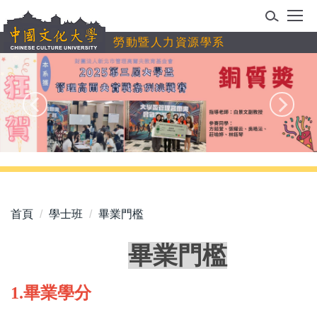
跳
到
勞動暨人力資源學系
主
要
內
容
區
首頁
學士班
畢業門檻
畢業門檻
1.
畢業學分