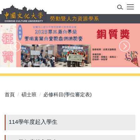
跳
到
勞動暨人力資源學系
主
要
內
容
區
首頁
碩士班
必修科目(學位審定表)
114學年度起入學生